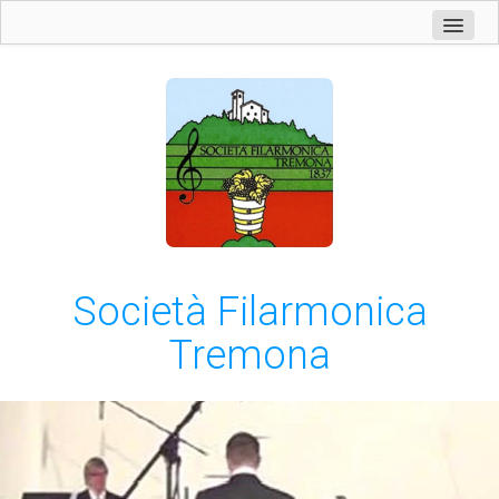
Home
Società
Scuola Allievi
Eventi
Discografia
Foto
Articoli
Società Filarmonica
Area Riservata
Tremona