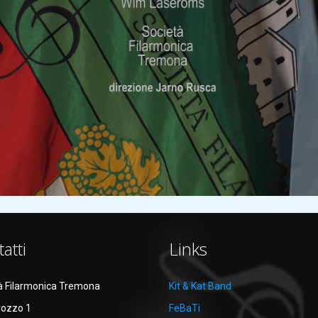
atti
Links
à Filarmonica Tremona
Kit & Kat Band
rozzo 1
FeBaTi